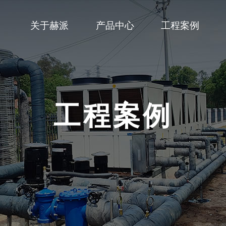
关于赫派
产品中心
工程案例
采暖机
企业文化
赫派服务
热泵热水机
企业资质
新闻资讯
泳池机
公司实景
常见问题
蒸发
工程案例
家用型款超低温冷暖机
R32变频冷暖机