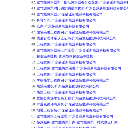
42.
空气能热水器和一般电热水器有什么区别-广东赫派新能源科
43.
空气源热泵对比锅炉的强大优势-广东合派新能源科技有限公
44.
空气能热水器-广东赫派新能源科技有限公司
45.
折弯车间-广东赫派新能源科技有限公司
46.
仓库-广东赫派新能源科技有限公司
47.
住宅采暖工程案例-广东赫派新能源科技有限公司
48.
质量管理体系认证证书-广东赫派新能源科技有限公司
49.
工程案例-广东赫派新能源科技有限公司
50.
空气能热水器等工作原理-广东合派新能源科技有限公司
51.
超低温冷暖机_家用型款超低温冷暖机
52.
工程案例-广东赫派新能源科技有限公司
53.
工程案例-空气能热泵采暖-广东赫派新能源科技有限公司
54.
工程案例-广东赫派新能源科技有限公司
55.
学校热水工程案例-广东赫派新能源科技有限公司
56.
热泵采暖机-广东赫派新能源科技有限公司
57.
热泵工程-广东赫派新能源科技有限公司
58.
爱情公寓热水安装工程-广东赫派新能源科技有限公司
59.
常温氟循环商用机-广东赫派新能源科技有限公司
60.
地暖工程安装-广东赫派新能源科技有限公司
61.
空气能热水工程原理-广东合派新能源科技有限公司
62.
赫派服务-空气能热泵厂家-空气能热泵一站式供应厂家