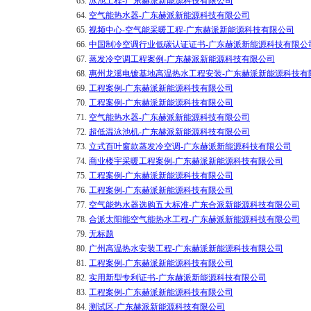
63.
泳池工程-广东赫派新能源科技有限公司
64.
空气能热水器-广东赫派新能源科技有限公司
65.
视频中心-空气能采暖工程-广东赫派新能源科技有限公司
66.
中国制冷空调行业低碳认证证书-广东赫派新能源科技有限公
67.
蒸发冷空调工程案例-广东赫派新能源科技有限公司
68.
惠州龙溪电镀基地高温热水工程安装-广东赫派新能源科技有
69.
工程案例-广东赫派新能源科技有限公司
70.
工程案例-广东赫派新能源科技有限公司
71.
空气能热水器-广东赫派新能源科技有限公司
72.
超低温泳池机-广东赫派新能源科技有限公司
73.
立式百叶窗款蒸发冷空调-广东赫派新能源科技有限公司
74.
商业楼宇采暖工程案例-广东赫派新能源科技有限公司
75.
工程案例-广东赫派新能源科技有限公司
76.
工程案例-广东赫派新能源科技有限公司
77.
空气能热水器选购五大标准-广东合派新能源科技有限公司
78.
合派太阳能空气能热水工程-广东赫派新能源科技有限公司
79.
无标题
80.
广州高温热水安装工程-广东赫派新能源科技有限公司
81.
工程案例-广东赫派新能源科技有限公司
82.
实用新型专利证书-广东赫派新能源科技有限公司
83.
工程案例-广东赫派新能源科技有限公司
84.
测试区-广东赫派新能源科技有限公司