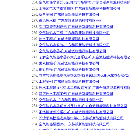
234.
空气能热水器知识认知与市场需求-广东合派新能源科技有
235.
上海师范大学奉贤校区-广东赫派新能源科技有限公司
236.
折弯车间-广东赫派新能源科技有限公司
237.
低温热水机-广东赫派新能源科技有限公司
238.
实用新型专利证书-广东赫派新能源科技有限公司
239.
空气能热水工程-广东赫派新能源科技有限公司
240.
热水工程-广东赫派新能源科技有限公司
241.
空气能热水安装-广东赫派新能源科技有限公司
242.
空气能热水器-广东赫派新能源科技有限公司
243.
了解空气能热水器四大安全系统-广东合派新能源科技有限
244.
卤素捡漏-广东赫派新能源科技有限公司
245.
铜管焊接-广东赫派新能源科技有限公司
246.
当空气温度低空气源热泵热水(器)机组怎么把水加热到65℃
247.
工程案例-广东赫派新能源科技有限公司
248.
热水工程建设和热水工程改造方案-广东合派新能源科技有
249.
酒店热水工程案例-广东赫派新能源科技有限公司
250.
空气能热水-广东赫派新能源科技有限公司
251.
空气能热水器优点以及缺点-广东合派新能源科技有限公司
252.
不锈钢变频冷暖机-广东赫派新能源科技有限公司
253.
长沙平高松雅湖高级中学-广东赫派新能源科技有限公司
254.
空气能热泵图片-广东赫派新能源科技有限公司