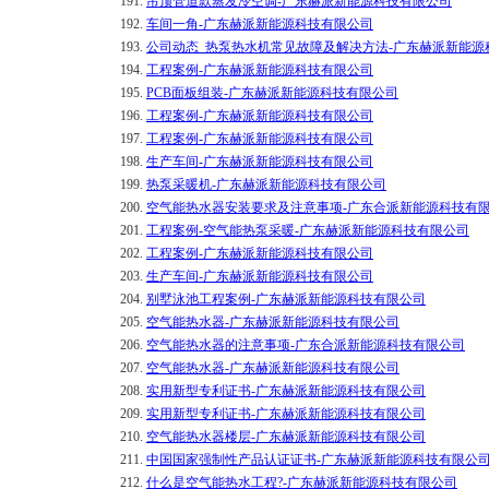
191.
吊顶管道款蒸发冷空调-广东赫派新能源科技有限公司
192.
车间一角-广东赫派新能源科技有限公司
193.
公司动态_热泵热水机常见故障及解决方法-广东赫派新能源
194.
工程案例-广东赫派新能源科技有限公司
195.
PCB面板组装-广东赫派新能源科技有限公司
196.
工程案例-广东赫派新能源科技有限公司
197.
工程案例-广东赫派新能源科技有限公司
198.
生产车间-广东赫派新能源科技有限公司
199.
热泵采暖机-广东赫派新能源科技有限公司
200.
空气能热水器安装要求及注意事项-广东合派新能源科技有
201.
工程案例-空气能热泵采暖-广东赫派新能源科技有限公司
202.
工程案例-广东赫派新能源科技有限公司
203.
生产车间-广东赫派新能源科技有限公司
204.
别墅泳池工程案例-广东赫派新能源科技有限公司
205.
空气能热水器-广东赫派新能源科技有限公司
206.
空气能热水器的注意事项-广东合派新能源科技有限公司
207.
空气能热水器-广东赫派新能源科技有限公司
208.
实用新型专利证书-广东赫派新能源科技有限公司
209.
实用新型专利证书-广东赫派新能源科技有限公司
210.
空气能热水器楼层-广东赫派新能源科技有限公司
211.
中国国家强制性产品认证证书-广东赫派新能源科技有限公
212.
什么是空气能热水工程?-广东赫派新能源科技有限公司