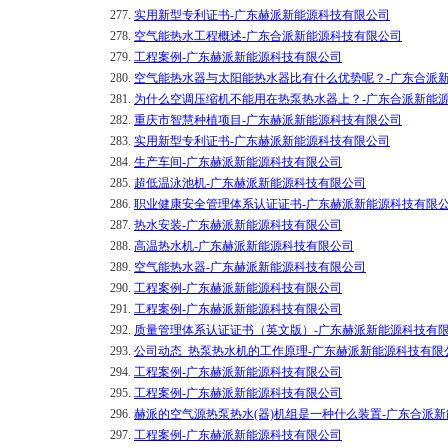
277.
实用新型专利证书-广东赫派新能源科技有限公司
278.
空气能热水工程概述-广东合派新能源科技有限公司
279.
工程案例-广东赫派新能源科技有限公司
280.
空气能热水器与太阳能热水器比有什么优势呢？-广东合派
281.
为什么空调压缩机不能用在热泵热水器上？-广东合派新能
282.
重庆市智慧种植项目-广东赫派新能源科技有限公司
283.
实用新型专利证书-广东赫派新能源科技有限公司
284.
生产车间-广东赫派新能源科技有限公司
285.
超低温泳池机-广东赫派新能源科技有限公司
286.
职业健康安全管理体系认证证书-广东赫派新能源科技有限
287.
热水安装-广东赫派新能源科技有限公司
288.
高温热水机-广东赫派新能源科技有限公司
289.
空气能热水器-广东赫派新能源科技有限公司
290.
工程案例-广东赫派新能源科技有限公司
291.
工程案例-广东赫派新能源科技有限公司
292.
质量管理体系认证证书（英文版）-广东赫派新能源科技有
293.
公司动态_热泵热水机的工作原理-广东赫派新能源科技有限
294.
工程案例-广东赫派新能源科技有限公司
295.
工程案例-广东赫派新能源科技有限公司
296.
赫派的空气源热泵热水(器)机组是一种什么装置-广东合派
297.
工程案例-广东赫派新能源科技有限公司