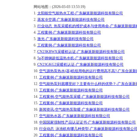
网站地图：(2026-03-03 13:53:19)
1.
太阳能空气能热水工程-广东赫派新能源科技有限公司
2.
蒸发冷空调-广东赫派新能源科技有限公司
3.
行业动态_热泵采暖机的维护成本与使用寿命-广东赫派新能源
4.
工程案例-广东赫派新能源科技有限公司
5.
激光-广东赫派新能源科技有限公司
6.
工程案例-广东赫派新能源科技有限公司
7.
CN23KBWX采暖机认证-广东赫派新能源科技有限公司
8.
5p不锈钢超低温热水机-广东赫派新能源科技有限公司
9.
CN23GKG2采暖机认证-广东赫派新能源科技有限公司
10.
空气源热泵热水(器)机组用电的运行费用高不高?-广东合派
11.
工程案例-广东赫派新能源科技有限公司
12.
空气能热泵到底哪里好？主要有什么样的优势？-广东合派新
13.
工程案例-广东赫派新能源科技有限公司
14.
工程案例-空气能热泵采暖-广东赫派新能源科技有限公司
15.
工程案例-广东赫派新能源科技有限公司
16.
新闻资讯-空气能热泵取暖-广东赫派新能源科技有限公司
17.
空气能热水器-广东赫派新能源科技有限公司
18.
中国国家强制性产品认证证书-广东赫派新能源科技有限公司
19.
行业动态_泳池机有哪几种类型-广东赫派新能源科技有限公
20.
工程案例-广东赫派新能源科技有限公司