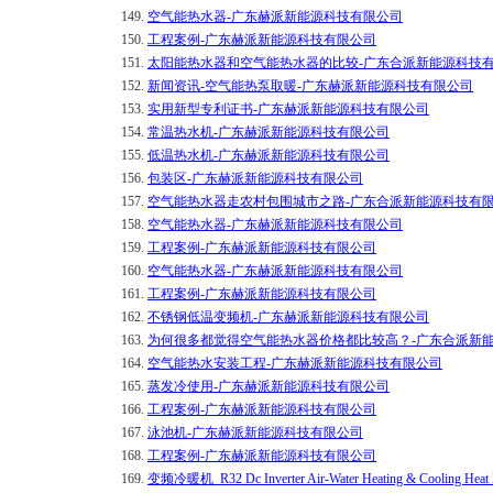
149.
空气能热水器-广东赫派新能源科技有限公司
150.
工程案例-广东赫派新能源科技有限公司
151.
太阳能热水器和空气能热水器的比较-广东合派新能源科技
152.
新闻资讯-空气能热泵取暖-广东赫派新能源科技有限公司
153.
实用新型专利证书-广东赫派新能源科技有限公司
154.
常温热水机-广东赫派新能源科技有限公司
155.
低温热水机-广东赫派新能源科技有限公司
156.
包装区-广东赫派新能源科技有限公司
157.
空气能热水器走农村包围城市之路-广东合派新能源科技有
158.
空气能热水器-广东赫派新能源科技有限公司
159.
工程案例-广东赫派新能源科技有限公司
160.
空气能热水器-广东赫派新能源科技有限公司
161.
工程案例-广东赫派新能源科技有限公司
162.
不锈钢低温变频机-广东赫派新能源科技有限公司
163.
为何很多都觉得空气能热水器价格都比较高？-广东合派新
164.
空气能热水安装工程-广东赫派新能源科技有限公司
165.
蒸发冷使用-广东赫派新能源科技有限公司
166.
工程案例-广东赫派新能源科技有限公司
167.
泳池机-广东赫派新能源科技有限公司
168.
工程案例-广东赫派新能源科技有限公司
169.
变频冷暖机_R32 Dc Inverter Air-Water Heating & Cooling Heat