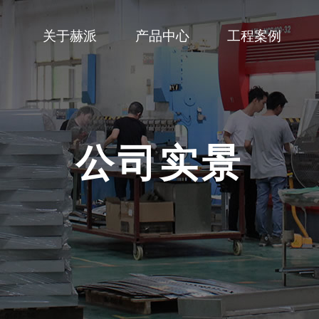
关于赫派
产品中心
工程案例
采暖机
企业文化
赫派服务
热泵热水机
企业资质
新闻资讯
泳池机
公司实景
常见问题
蒸发
公司实景
家用型款超低温冷暖机
R32变频冷暖机