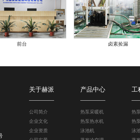
前台
卤素捡漏
关于赫派
产品中心
工
公司简介
热泵采暖机
热
企业文化
热泵热水机
热
企业资质
泳池机
泳
号
公司实景
蒸发冷空调
蒸