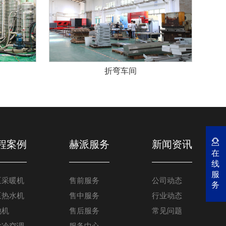
折弯车间
程案例
赫派服务
新闻资讯
在
线
服
泵采暖机
售前服务
公司动态
务
泵热水机
售中服务
行业动态
池机
售后服务
常见问题
发冷空调
服务中心